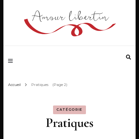
Lʼamour libre
Amour libertin
Accueil
Pratiques
(Page 2)
CATÉGORIE
Pratiques